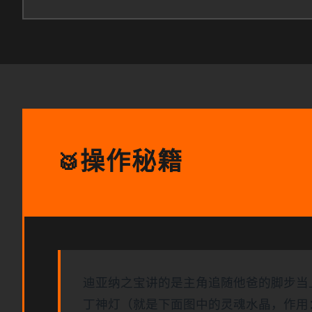
操作秘籍
🥁
迪亚纳之宝讲的是主角追随他爸的脚步当
丁神灯（就是下面图中的灵魂水晶，作用