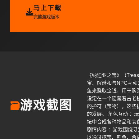
马上下载
完整游戏版本
《纳迪亚之宝》（Trea
宝、解谜和与NPC互
鱼来赚取金钱，用于购
设定在一个隐藏着古老
游戏截图
🗃️
的护符（宝物），这些
的发展。 角色互动 ：
坛中合成各种物品和装
剧情内容 ：游戏围绕寻
以通过挖宝、钓鱼、合