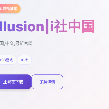
💉 精品推荐
illusion|i社中国
国,中文,最新官网
#3D游戏
#I社
现在下载
了解详情