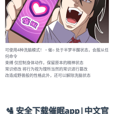
可使用4种洗脑模式！・催○ 处于半梦半醒状态，会服从任
何命令
束缚 仅控制身体动作，保留原本的精神状态
常识修改 将行为视为理所当然的常识进行篡改
改造成野兽般的性格此外，还可以解除洗脑状态
🛂 安全下载催眠app|中文官